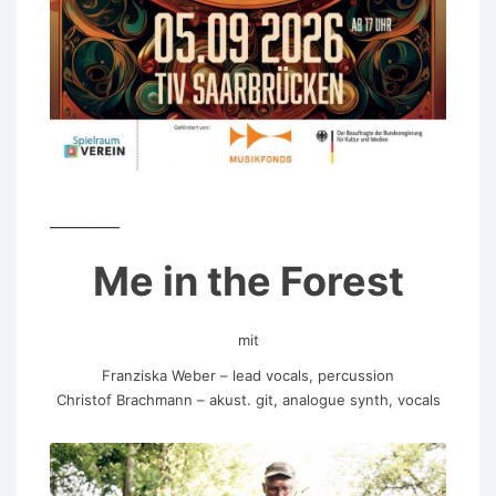
_________
Me in the Forest
mit
Franziska Weber – lead vocals, percussion
Christof Brachmann – akust. git, analogue synth, vocals