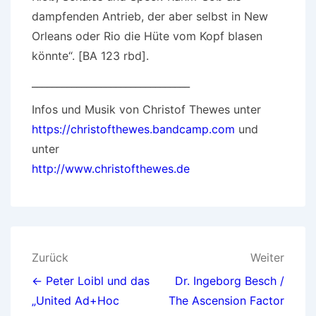
dampfenden Antrieb, der aber selbst in New
Orleans oder Rio die Hüte vom Kopf blasen
könnte“. [BA 123 rbd].
________________________________
Infos und Musik von Christof Thewes unter
https://christofthewes.bandcamp.com
und
unter
http://www.christofthewes.de
Beitragsnavigation
Zurück
Weiter
← Peter Loibl und das
Dr. Ingeborg Besch /
„United Ad+Hoc
The Ascension Factor